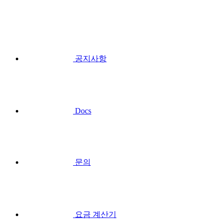
공지사항
Docs
문의
요금 계산기